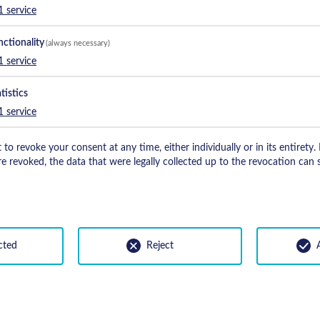
1
service
nctionality
(always necessary)
1
service
tistics
1
service
 to revoke your consent at any time, either individually or in its entirety.
e revoked, the data that were legally collected up to the revocation can s
cted
Reject