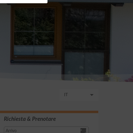
IT
DE
Richiesta & Prenotare
EN
FR