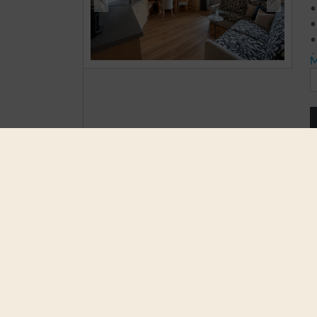
•
•
•
•
M
•
M
o
•
p
•
•
•
•
•
•
S
S