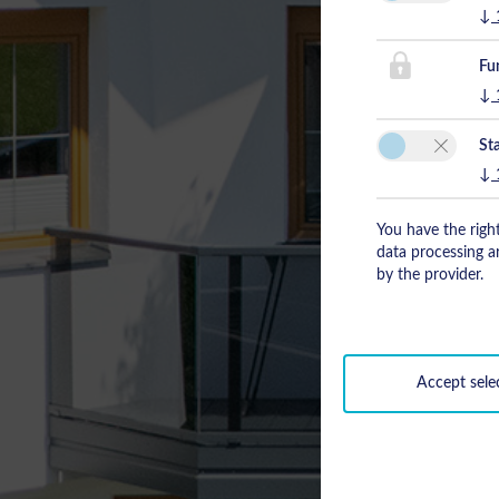
↓
Fu
↓
Sta
↓
You have the right
data processing ar
by the provider.
Accept sele