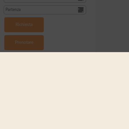
prega di attivare l'opzione “Funzionalità” nelle
postazioni dei cookie per la corretta
sualizzazione della mappa
Impostazioni dei cookie