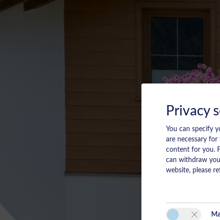
Privacy s
You can specify y
are necessary for
content for you. 
can withdraw your
website, please re
Ma