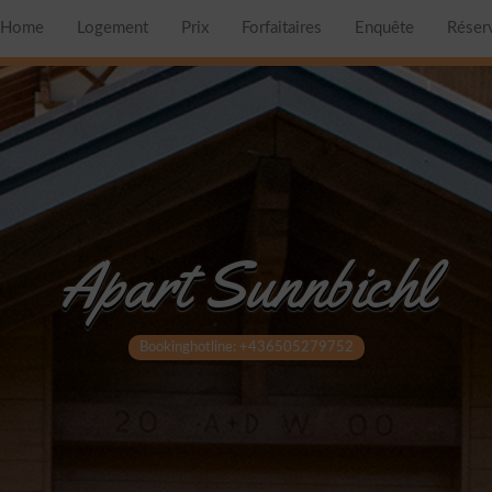
Home
Logement
Prix
Forfaitaires
Enquête
Réser
Apart Sunnbichl
Bookinghotline: +436505279752