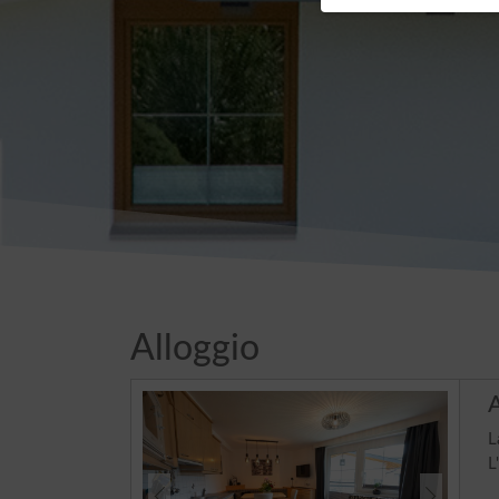
Alloggio
A
L
L