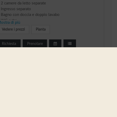
 2 camere da letto separate
 Ingresso separato
 Bagno con doccia e doppio lavabo
 WC extra
ostra di più
 Televisore satellitare / schermo piatto
Vedere i prezzi
Pianta
acchina da caffè a capsule Tchibo con 5 capsule in
maggio.
Richiesta
Prenotare
 Ambiente unico con angolo cottura e divano-letto per 1
ersone
 Wifi gratis
 Terrazza con possibilità di bisteccheria
 Deposito sci e asciuga scarponi da sci
 Parcheggio
 Fermata skibus nella vicinanza
Si 
 Servizi panini freschi
im
ci e scarponi Deposito
vi
tored convenientemente