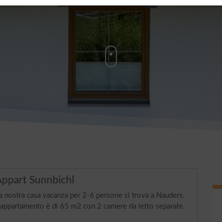
ppart Sunnbichl
a nostra casa vacanza per 2-6 persone si trova a Nauders.
'appartamento è di 65 m2 con 2 camere da letto separate.