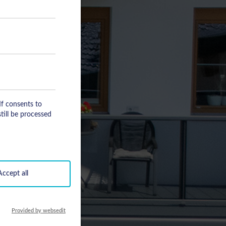
 If consents to
till be processed
Accept all
Provided by websedit