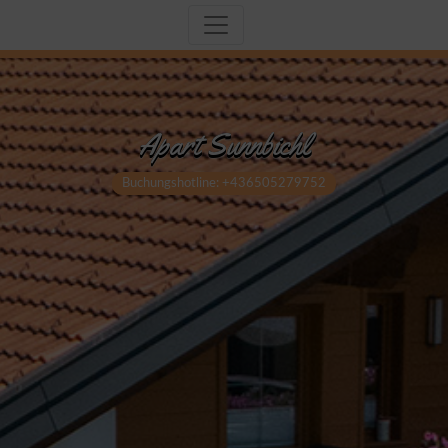
Apart Sunnbichl
Buchungshotline: +436505279752