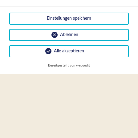
Einstellungen speichern
Ablehnen
Alle akzeptieren
DE
Online Buchen
EN
Bereitgestellt von websedit
FR
IT
An- und Abreisetag
Anreise